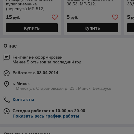
пулеприемника
38,53, МР-512.
38,
(перепуск) МР-512,
МР-53. Диам. отв.4,8 мм.
15
5
5
руб.
руб.
р
(Vado 123)
Купить
Купить
О нас
Рейтинг не сформирован
Менее 5 отзывов за последний год
Работает с 03.04.2014
г. Минск
г. Минск ул. Стариновская д. 23 , Минск, Беларусь
Контакты
Сегодня работает с 10:00 до 20:00
Показать весь график работы