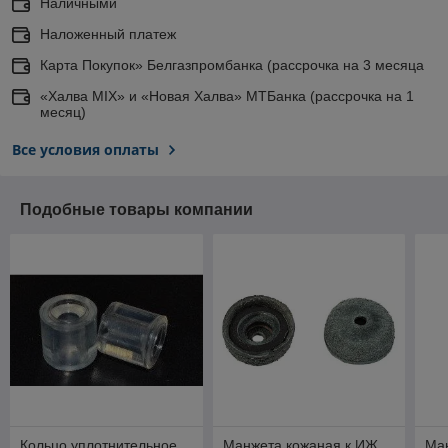
Наличными
Наложенный платеж
Карта Покупок» Белгазпромбанка (рассрочка на 3 месяца
«Халва MIX» и «Новая Халва» МТБанка (рассрочка на 1
месяц)
Все условия оплаты
Подобные товары компании
Кольцо уплотнительное
Манжета кожаная к ИЖ
Ма