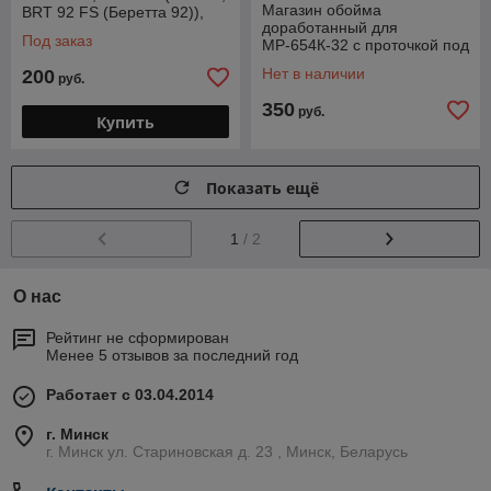
Магазин обойма
BRT 92 FS (Беретта 92)),
доработанный для
Smersh H62 и аналоги
Под заказ
МР-654К-32 с проточкой под
гайку с зацепом и
Нет в наличии
200
руб.
регулировочным винтом
350
руб.
Купить
Показать ещё
1
/ 2
О нас
Рейтинг не сформирован
Менее 5 отзывов за последний год
Работает с 03.04.2014
г. Минск
г. Минск ул. Стариновская д. 23 , Минск, Беларусь