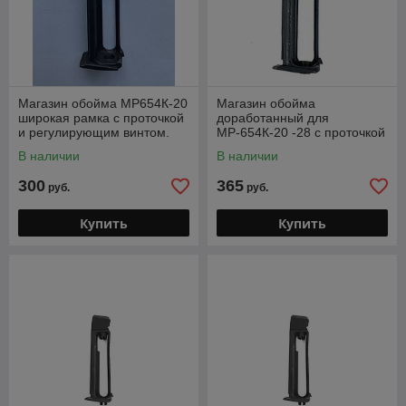
Магазин обойма МР654К-20
Магазин обойма
широкая рамка с проточкой
доработанный для
и регулирующим винтом.
МР-654К-20 -28 с проточкой
под гайку с зацепом и
В наличии
В наличии
регулировочным винтом
300
365
руб.
руб.
Купить
Купить