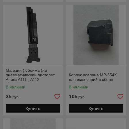
Магазин ( обойма )на
пневматический пистолет
Корпус клапана МР-654К
Аникс А111 , А112
для всех серий в сборе
В наличии
В наличии
35
105
руб.
руб.
Купить
Купить