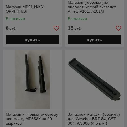
Магазин ( обойма )на
Магазин МР61 ИЖ61
пневматический пистолет
ОРИГИНАЛ
Аникс А101, А101М
В наличии
В наличии
8
35
руб.
руб.
Купить
Купить
Магазин к пневматическому
Запасной магазин (обойма)
пистолету МР658К на 20
для Gletcher BRT 84, CST
шариков
304, W3000 (4.5 мм.)