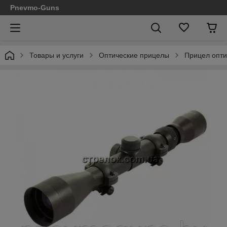
Pnevmo-Guns
Товары и услуги
Оптические прицелы
Прицел опт