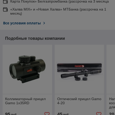
Карта Покупок» Белгазпромбанка (рассрочка на 3 месяца
«Халва MIX» и «Новая Халва» МТБанка (рассрочка на 1
месяц)
Все условия оплаты
Подобные товары компании
Коллиматорный прицел
Оптический прицел Gamo
Наг
Gamo 1x35RD
4-20
ко
для
40 
95
45
20
руб.
руб.