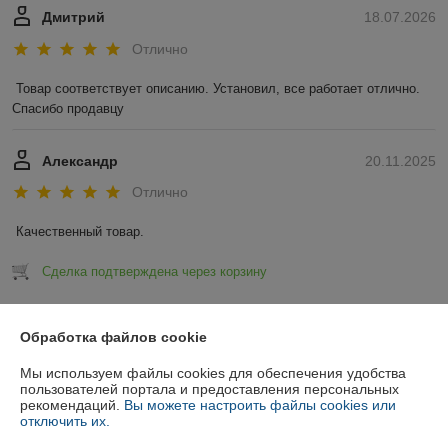
Дмитрий
18.07.2026
Отлично
Товар соответствует описанию. Установил, все работает отлично. 
Спасибо продавцу
Александр
20.11.2025
Отлично
Качественный товар.
Сделка подтверждена через корзину
Показать все отзывы
Обработка файлов cookie
Мы используем файлы cookies для обеспечения удобства
О нас
пользователей портала и предоставления персональных
рекомендаций.
Вы можете настроить файлы cookies или
отключить их.
Контакты