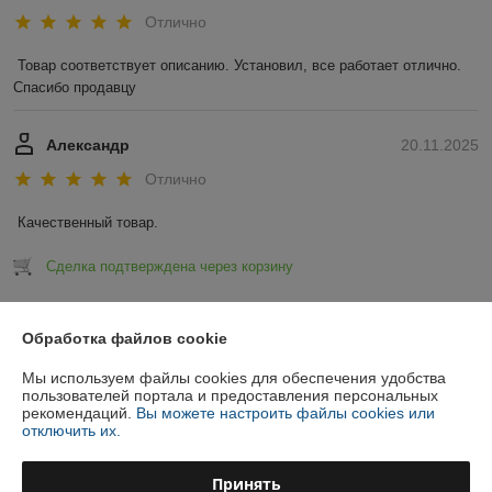
Отлично
Товар соответствует описанию. Установил, все работает отлично. 
Спасибо продавцу
Александр
20.11.2025
Отлично
Качественный товар.
Сделка подтверждена через корзину
Показать все отзывы
Обработка файлов cookie
Мы используем файлы cookies для обеспечения удобства
О нас
пользователей портала и предоставления персональных
рекомендаций.
Вы можете настроить файлы cookies или
отключить их.
Контакты
Принять