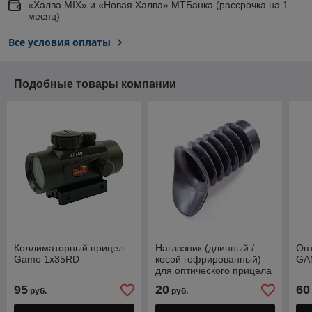
«Халва MIX» и «Новая Халва» МТБанка (рассрочка на 1
месяц)
Все условия оплаты
Подобные товары компании
Коллиматорный прицел
Наглазник (длинный /
Оп
Gamo 1x35RD
косой гофрированный)
GA
для оптического прицела
40 мм.
95
20
60
руб.
руб.