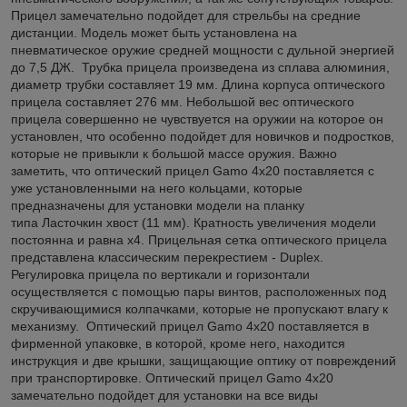
Прицел замечательно подойдет для стрельбы на средние
дистанции. Модель может быть установлена на
пневматическое оружие средней мощности с дульной энергией
до 7,5 ДЖ. Трубка прицела произведена из сплава алюминия,
диаметр трубки составляет 19 мм. Длина корпуса оптического
прицела составляет 276 мм. Небольшой вес оптического
прицела совершенно не чувствуется на оружии на которое он
установлен, что особенно подойдет для новичков и подростков,
которые не привыкли к большой массе оружия. Важно
заметить, что оптический прицел Gamo 4х20 поставляется с
уже установленными на него кольцами, которые
предназначены для установки модели на планку
типа Ласточкин хвост (11 мм). Кратность увеличения модели
постоянна и равна х4. Прицельная сетка оптического прицела
представлена классическим перекрестием - Duplex.
Регулировка прицела по вертикали и горизонтали
осуществляется с помощью пары винтов, расположенных под
скручивающимися колпачками, которые не пропускают влагу к
механизму. Оптический прицел Gamo 4х20 поставляется в
фирменной упаковке, в которой, кроме него, находится
инструкция и две крышки, защищающие оптику от повреждений
при транспортировке. Оптический прицел Gamo 4x20
замечательно подойдет для установки на все виды