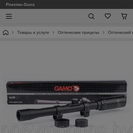
Pnevmo-Guns
Товары и услуги
Оптические прицелы
Оптический 