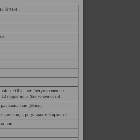
я / Китай)
те
justable Objective (регулировка на
т 10 ярдов до ∞ (бесконечности)
 гравированная (Glass)
 и зеленая, с регулировкой яркости
 сплав