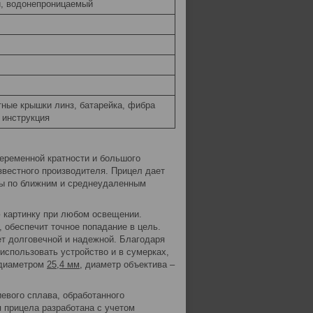
, водонепроницаемый
тные крышки линз, батарейка, фибра
 инструкция
еременной кратности и большого
звестного производителя. Прицел дает
ьбы по ближним и среднеудаленным
ю картинку при любом освещении.
 обеспечит точное попадание в цель.
ет долговечной и надежной. Благодаря
использовать устройство и в сумерках,
а диаметром
25,4 мм
, диаметр объектива –
евого сплава, обработанного
 прицела разработана с учетом