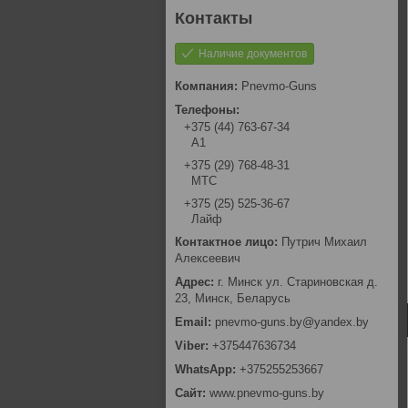
Наличие документов
Pnevmo-Guns
+375 (44) 763-67-34
А1
+375 (29) 768-48-31
МТС
+375 (25) 525-36-67
Лайф
Путрич Михаил
Алексеевич
г. Минск ул. Стариновская д.
23, Минск, Беларусь
pnevmo-guns.by@yandex.by
+375447636734
+375255253667
www.pnevmo-guns.by