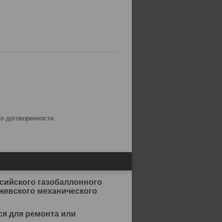
по договоренности
ссийского газобаллонного
жевского механического
ся для ремонта или