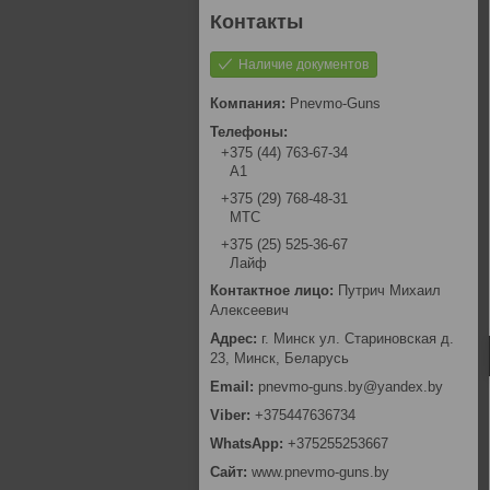
Наличие документов
Pnevmo-Guns
+375 (44) 763-67-34
А1
+375 (29) 768-48-31
МТС
+375 (25) 525-36-67
Лайф
Путрич Михаил
Алексеевич
г. Минск ул. Стариновская д.
23, Минск, Беларусь
pnevmo-guns.by@yandex.by
+375447636734
+375255253667
www.pnevmo-guns.by