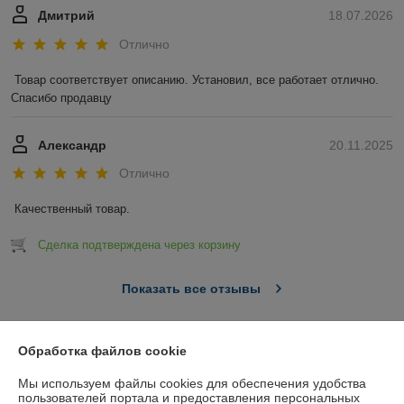
Дмитрий
18.07.2026
Отлично
Товар соответствует описанию. Установил, все работает отлично. 
Спасибо продавцу
Александр
20.11.2025
Отлично
Качественный товар.
Сделка подтверждена через корзину
Показать все отзывы
О нас
Обработка файлов cookie
Мы используем файлы cookies для обеспечения удобства
Контакты
пользователей портала и предоставления персональных