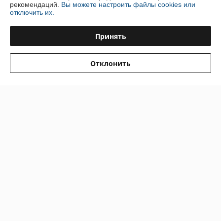
рекомендаций.
Вы можете настроить файлы cookies или
отключить их.
Доставка и оплата
Принять
График работы
Отклонить
Полная версия сайта
Политика обработки cookies
Сайт создан на платформе Deal.by
Информация для покупателя
Индивидуальный предприниматель:
ИП Путрич Михаил Алексеевич
Минск , ул. Стариновская д.23-6
Регистрационный номер ЕГР: 100844098
УНП: 100844098
Регистрационный орган: Мингорисполком