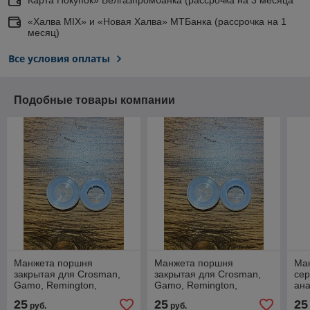
«Халва MIX» и «Новая Халва» МТБанка (рассрочка на 1
месяц)
Все условия оплаты
Подобные товары компании
Манжета поршня
Манжета поршня
Ман
закрытая для Crosman,
закрытая для Crosman,
сер
Gamo, Remington,
Gamo, Remington,
ана
Stoeger, Kral, Borner
Stoeger, Kral, Borner
мм
25
25
25
руб.
руб.
(Vado123).
(Vado123).