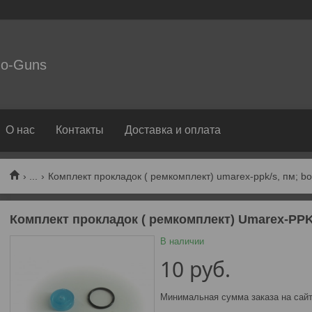
o-Guns
О нас
Контакты
Доставка и оплата
...
Комплект прокладок ( ремкомплект) umarex-ppk/s, пм; bor
Комплект прокладок ( ремкомплект) Umarex-PPK/
В наличии
10
руб.
Минимальная сумма заказа на сайт