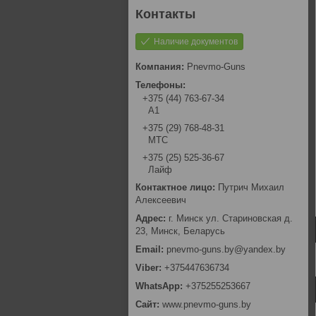
Наличие документов
Pnevmo-Guns
+375 (44) 763-67-34
А1
+375 (29) 768-48-31
МТС
+375 (25) 525-36-67
Лайф
Путрич Михаил
Алексеевич
г. Минск ул. Стариновская д.
23, Минск, Беларусь
pnevmo-guns.by@yandex.by
+375447636734
+375255253667
www.pnevmo-guns.by