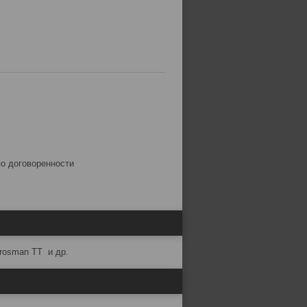
по договоренности
Crosman TT и др.