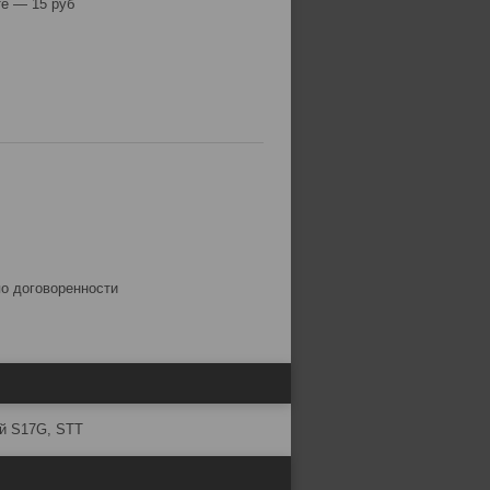
е — 15 руб
по договоренности
й S17G, STT