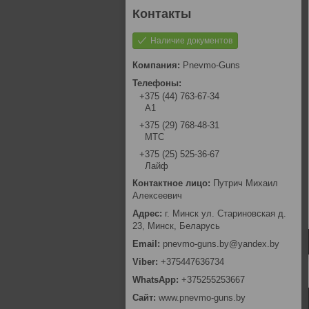
Наличие документов
Pnevmo-Guns
+375 (44) 763-67-34
А1
+375 (29) 768-48-31
МТС
+375 (25) 525-36-67
Лайф
Путрич Михаил
Алексеевич
г. Минск ул. Стариновская д.
23, Минск, Беларусь
pnevmo-guns.by@yandex.by
+375447636734
+375255253667
www.pnevmo-guns.by