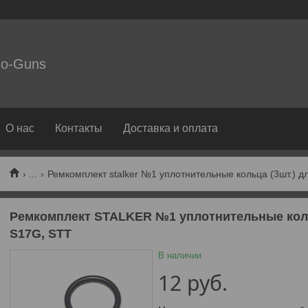
o-Guns
О нас
Контакты
Доставка и оплата
...
Ремкомплект stalker №1 уплотнительные кольца (3шт.) дл
Ремкомплект STALKER №1 уплотнительные коль
S17G, STT
В наличии
12
руб.