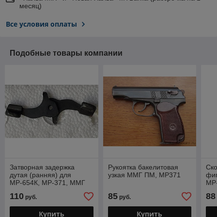
месяц)
Все условия оплаты
Подобные товары компании
Затворная задержка
Рукоятка бакелитовая
Ско
дутая (ранняя) для
узкая ММГ ПМ, МР371
фиг
МР-654К, МР-371, ММГ
МР
ПМ.
ПМ 
110
85
88
руб.
руб.
нач
Купить
Купить