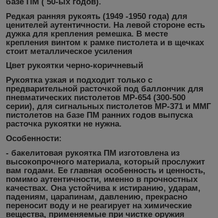
базе ПМ ( 50-ых годов).
Редкая ранняя рукоять (1949 -1950 года) для
ценителей аутентичности. На левой стороне есть
дужка для крепления ремешка. В месте
крепления винтом к рамке пистолета и в щечках
стоит металлическое усиления
Цвет рукоятки черно-коричневый
Рукоятка узкая и подходит только с
предварительной расточкой под баллончик для
пневматических пистолетов МР-654 (300-500
серии), для сигнальных пистолетов МР-371 и ММГ
пистолетов на базе ПМ ранних годов выпуска
расточка рукоятки не нужна.
Особенности:
- бакелитовая рукоятка ПМ изготовлена из
высокопрочного материала, который прослужит
вам годами. Ее главная особенность и ценность,
помимо аутентичности, именно в прочностных
качествах. Она устойчива к истиранию, ударам,
падениям, царапинам, давлению, прекрасно
переносит воду и не реагирует на химические
вещества, применяемые при чистке оружия