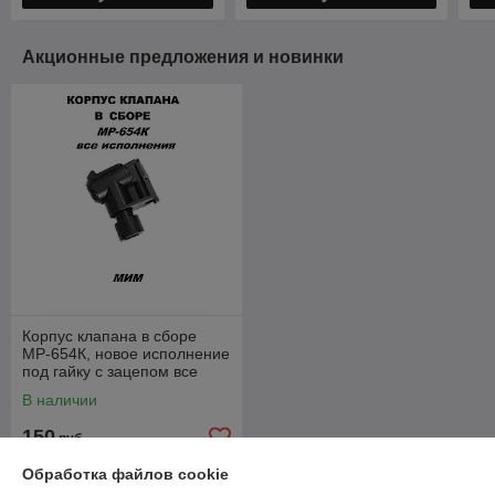
Акционные предложения и новинки
Корпус клапана в сборе
МР-654К, новое исполнение
под гайку с зацепом все
серии
В наличии
150
руб.
Обработка файлов cookie
Купить