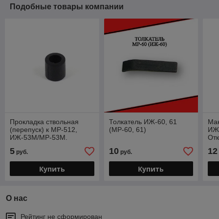
Подобные товары компании
Прокладка ствольная
Толкатель ИЖ-60, 61
Ма
(перепуск) к МР-512,
(МР-60, 61)
ИЖ 
ИЖ-53М/МР-53М.
Отк
(внутр.Ф 5 мм.).
ма
5
10
12
руб.
руб.
Купить
Купить
О нас
Рейтинг не сформирован