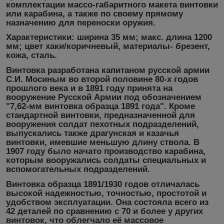
комплектации массо-габаритного макета винтовки
или карабина, а также по своему прямому
назначению для переноски оружия.
Характеристики: ширина 35 мм; макс. длина 1200
мм; цвет хаки/коричневый, материалы- брезент,
кожа, сталь.
Винтовка разработана капитаном русской армии
С.И. Мосиным во второй половине 80-х годов
прошлого века и в 1891 году принята на
вооружение Русской Армии под обозначением
"7,62-мм винтовка образца 1891 года". Кроме
стандартной винтовки, предназначенной для
вооружения солдат пехотных подразделений,
выпускались также драгунская и казачья
винтовки, имевшие меньшую длину ствола. В
1907 году было начато производство карабина,
которым вооружались солдаты специальных и
вспомогательных подразделений.
Винтовка образца 1891/1930 годов отличалась
высокой надежностью, точностью, простотой и
удобством эксплуатации. Она состояла всего из
42 деталей по сравнению с 70 и более у других
винтовок, что облегчало её массовое