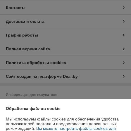
Контакты
Доставка и оплата
График работы
Полная версия сайта
Политика обработки cookies
Сайт создан на платформе Deal.by
Информация для покупателя
Индивидуальный предприниматель:
ИП Путрич Михаил Алексеевич
Обработка файлов cookie
Минск , ул. Стариновская д.23-6
Регистрационный номер ЕГР: 100844098
Мы используем файлы cookies для обеспечения удобства
пользователей портала и предоставления персональных
УНП: 100844098
рекомендаций.
Вы можете настроить файлы cookies или