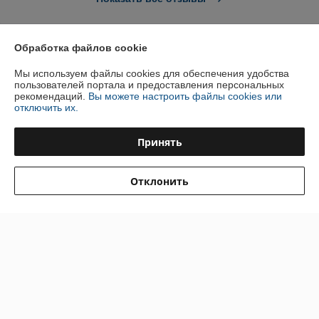
О нас
Обработка файлов cookie
Мы используем файлы cookies для обеспечения удобства
Контакты
пользователей портала и предоставления персональных
рекомендаций.
Вы можете настроить файлы cookies или
отключить их.
Доставка и оплата
Принять
График работы
Отклонить
Полная версия сайта
Политика обработки cookies
Сайт создан на платформе Deal.by
Информация для покупателя
Индивидуальный предприниматель:
ИП Путрич Михаил Алексеевич