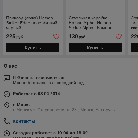
Приклад (ложа) Hatsan
Ствольная коробка
Лож
Striker Edge пластиковый,
Hatsan Alpha, Hatsan
тип
черный
Striker Alpha , Камера
ско
компрессионная Hatsan
225
130
22
руб.
руб.
Alpha
Купить
Купить
О нас
Рейтинг не сформирован
Менее 5 отзывов за последний год
Работает с 03.04.2014
г. Минск
г. Минск ул. Стариновская д. 23 , Минск, Беларусь
Контакты
Сегодня работает с 10:00 до 18:00