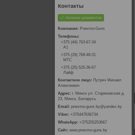
Наличие документов
Pnevmo-Guns
+375 (44) 763-67-34
А1
+375 (29) 768-48-31
МТС
+375 (25) 525-36-67
Лайф
Путрич Михаил
Алексеевич
г. Минск ул. Стариновская д.
23, Минск, Беларусь
pnevmo-guns.by@yandex.by
+375447636734
+375255253667
www.pnevmo-guns.by