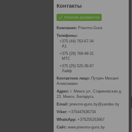
Наличие документов
Pnevmo-Guns
+375 (44) 763-67-34
А1
+375 (29) 768-48-31
МТС
+375 (25) 525-36-67
Лайф
Путрич Михаил
Алексеевич
г. Минск ул. Стариновская д.
23, Минск, Беларусь
pnevmo-guns.by@yandex.by
+375447636734
+375255253667
www.pnevmo-guns.by