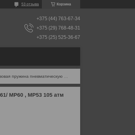
53 отзыва
Корзина
+375 (44) 763-67-34
+375 (29) 768-48-31
+375 (25) 525-36-67
Газовая пружина пневматическую винтовку мр 61/ мр60 , мр53 105 атм магнум
1/ МР60 , МР53 105 атм