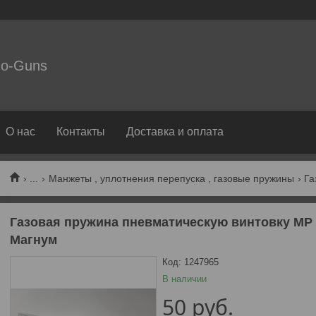
o-Guns
О нас
Контакты
Доставка и оплата
...
Манжеты , уплотнения перепуска , газовые пружины
Газовая пружина пневматическую винтовку МР 6
Магнум
Код:
1247965
В наличии
50
руб.