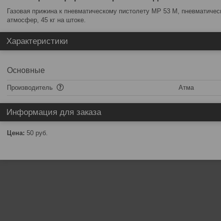
Газовая прижина к пневматическому пистолету МР 53 М, пневматичес
атмосфер, 45 кг на штоке.
Характеристики
Основные
Производитель
Атма
Информация для заказа
Цена:
50
руб.