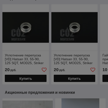
Уплотнение перепуска
Уплотнение перепуска
Гай
[VD] Hatsan 33, 55-90,
[VD] Hatsan 33, 55-90,
при
125 SQT, MOD25, Striker
125 SQT, MOD25, Striker
Hat
Edge, Alpha и все модели
Edge, Alpha и все модели
20
20
10
руб.
руб.
Купить
Купить
Акционные предложения и новинки