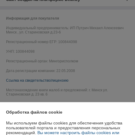
Информация для покупателя
Индивидуальный предприниматель:
ИП Путрич Михаил Алексеевич
Минск , ул. Стариновская д.23-6
Регистрационный номер ЕГР: 100844098
УНП: 100844098
Регистрационный орган: Мингорисполком
Дата регистрации компании: 22.05.2008
Ссылка на свидетельство/лицензию
Местонахождение книги жалоб и предложений: г. Минск ул.
Стариновская д. 23 кв. 6
Обработка файлов cookie
Мы используем файлы cookies для обеспечения удобства
пользователей портала и предоставления персональных
рекомендаций.
Вы можете настроить файлы cookies или