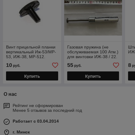
Винт прицельной планки
Газовая пружина (не
Шт
вертикальный Иж-53/MP-
обслуживаемая 100 Атм.)
ИЖ-
53, ИЖ-38, MP-512.
для винтовки ИЖ-38 / 22.
10
55
8
руб.
руб.
р
Купить
Купить
О нас
Рейтинг не сформирован
Менее 5 отзывов за последний год
Работает с 03.04.2014
г. Минск