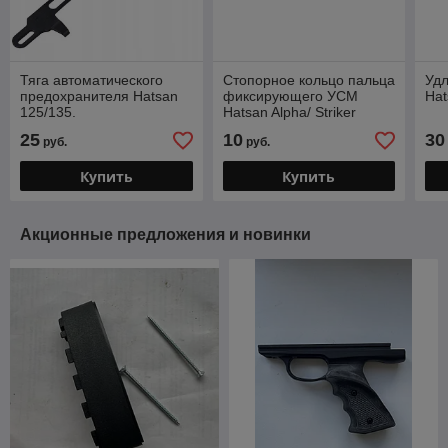
Тяга автоматического
Стопорное кольцо пальца
Удл
предохранителя Hatsan
фиксирующего УСМ
Hat
125/135.
Hatsan Alpha/ Striker
Alpha/Edge
25
10
30
руб.
руб.
Купить
Купить
Акционные предложения и новинки