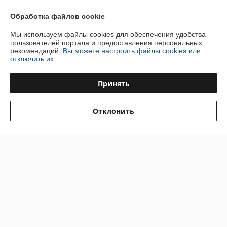
Отзывы о магазине
Обработка файлов cookie
53 отзывов за всё время
Мы используем файлы cookies для обеспечения удобства
пользователей портала и предоставления персональных
Дмитрий
18.07.2026
рекомендаций.
Вы можете настроить файлы cookies или
отключить их.
Отлично
Принять
Товар соответствует описанию. Установил, все работает отлично. 
Спасибо продавцу
Отклонить
Александр
20.11.2025
Отлично
Качественный товар.
Сделка подтверждена через корзину
Показать все отзывы