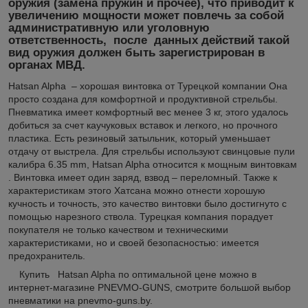
оружия (замена пружин и прочее), что приводит к
увеличению мощности может повлечь за собой
административную или уголовную
ответственность, после данных действий такой
вид оружия должен быть зарегистрирован в
органах МВД.
Hatsan Alpha – хорошая винтовка от Турецкой компании Она
просто создана для комфортной и продуктивной стрельбы.
Пневматика имеет комфортный вес менее 3 кг, этого удалось
добиться за счет каучуковых вставок и легкого, но прочного
пластика. Есть резиновый затыльник, который уменьшает
отдачу от выстрела. Для стрельбы используют свинцовые пули
калибра 6.35 mm, Hatsan Alpha относится к мощным винтовкам
. Винтовка имеет один заряд, взвод – переломный. Также к
характеристикам этого Хатсана можно отнести хорошую
кучность и точность, это качество винтовки было достигнуто с
помощью нарезного ствола. Турецкая компания порадует
покупателя не только качеством и техническими
характеристиками, но и своей безопасностью: имеется
предохранитель.
Купить Hatsan Alpha по оптимальной цене можно в
интернет-магазине PNEVMO-GUNS, смотрите большой выбор
пневматики на pnevmo-guns.by.