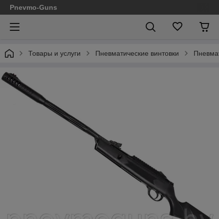
Pnevmo-Guns
Товары и услуги
Пневматические винтовки
Пневмат