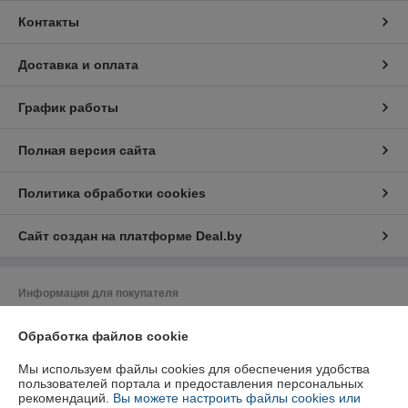
Контакты
Доставка и оплата
График работы
Полная версия сайта
Политика обработки cookies
Сайт создан на платформе Deal.by
Информация для покупателя
Индивидуальный предприниматель:
ИП Путрич Михаил Алексеевич
Обработка файлов cookie
Минск , ул. Стариновская д.23-6
Регистрационный номер ЕГР: 100844098
Мы используем файлы cookies для обеспечения удобства
пользователей портала и предоставления персональных
УНП: 100844098
рекомендаций.
Вы можете настроить файлы cookies или