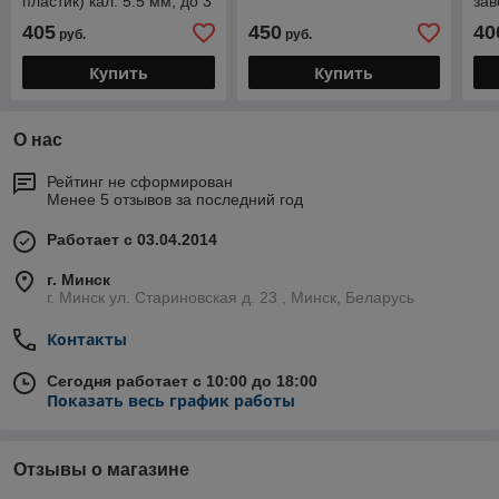
пластик) кал. 5.5 мм, до 3
зав
дж
МР-
405
450
40
руб.
руб.
Купить
Купить
О нас
Рейтинг не сформирован
Менее 5 отзывов за последний год
Работает с 03.04.2014
г. Минск
г. Минск ул. Стариновская д. 23 , Минск, Беларусь
Контакты
Сегодня работает с 10:00 до 18:00
Показать весь график работы
Отзывы о магазине