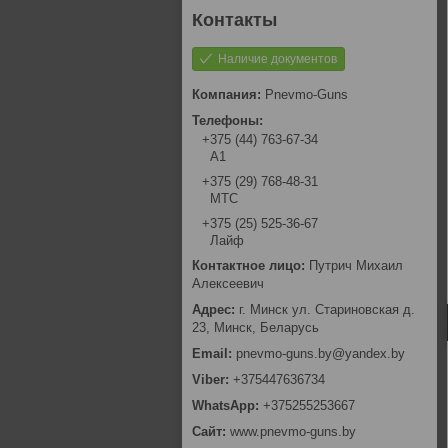
Наличие документов
Pnevmo-Guns
+375 (44) 763-67-34
А1
+375 (29) 768-48-31
МТС
+375 (25) 525-36-67
Лайф
Путрич Михаил
Алексеевич
г. Минск ул. Стариновская д.
23, Минск, Беларусь
pnevmo-guns.by@yandex.by
+375447636734
+375255253667
www.pnevmo-guns.by