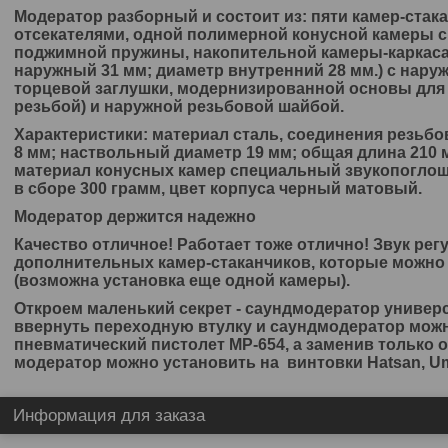
Модератор разборный и состоит из: пяти камер-стак
отсекателями, одной полимерной конусной камеры с
поджимной пружины, накопительной камеры-каркаса 
наружный 31 мм; диаметр внутренний 28 мм.) с нару
торцевой заглушки, модернизированной основы для 
резьбой) и наружной резьбовой шайбой.
Характеристики: материал сталь, соединения резьбо
8 мм; наствольный диаметр 19 мм; общая длина 210 
материал конусных камер специальный звукопогло
в сборе 300 грамм, цвет корпуса черный матовый.
Модератор держится надежно
Качество отличное! Работает тоже отлично! Звук рег
дополнительных камер-стаканчиков, которые можно
(возможна установка еще одной камеры).
Откроем маленький секрет - саундмодератор универ
ввернуть переходную втулку и саундмодератор можн
пневматический пистолет МР-654, а заменив только 
модератор можно установить на винтовки Hatsan, Uma
Информация для заказа