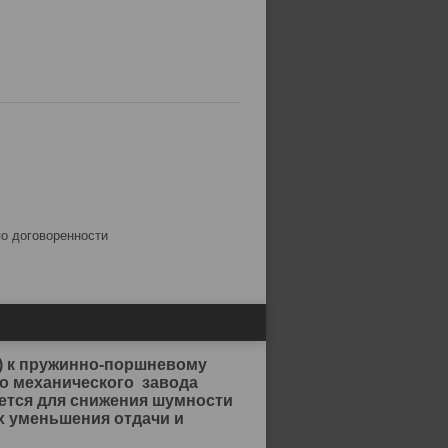
по договоренности
) к пружинно-поршневому
о механического завода
ется для снижения шумности
х уменьшения отдачи и