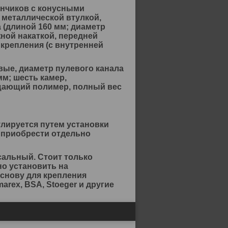
анчиков с конусными
 металлической втулкой,
(длиной 160 мм; диаметр
жной накаткой, передней
крепления (с внутренней
вые, диаметр пулевого канала
мм; шесть камер,
щающий полимер, полный вес
улируется путем установки
 приобрести отдельно
сальный. Стоит только
о установить на
основу для крепления
rex, BSA, Stoeger и другие