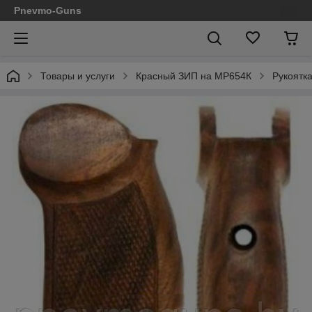
Pnevmo-Guns
Товары и услуги
Красный ЗИП на МР654К
Рукоятка