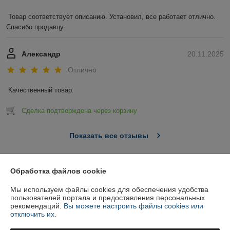
Товар соответствует описанию. Установил, все работает отлично. 
Спасибо продавцу
Александр
20.11.2025
Отлично
Качественный товар.
Сделка подтверждена через корзину
Показать все отзывы
О нас
Обработка файлов cookie
Мы используем файлы cookies для обеспечения удобства
Контакты
пользователей портала и предоставления персональных
рекомендаций.
Вы можете настроить файлы cookies или
отключить их.
Доставка и оплата