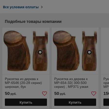
Все условия оплаты
Подобные товары компании
Рукоятка из дерева к
Рукоятка из дерева к
Рук
МР-654К (20-28 серии)
МР-654-32( 300-500
ори
широкая, бук
серии) , МР371 узкая
МР 
рамка , бук
сер
50
50
15
руб.
руб.
Купить
Купить