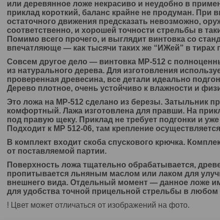
или деревянное ложе некрасиво и неудобно в примен
приклад короткий, баланс крайне не продуман. При 
остаточного движения предсказать невозможно, ору
соответственно, и хорошей точности стрельбы в так
Помимо всего прочего, и выглядит винтовка со ста
впечатляюще — как тысячи таких же “ИЖей” в тирах п
Совсем другое дело — винтовка МР-512 с полноце
из натурального дерева. Для изготовления использу
проверенная древесина, все детали идеально подгон
Дерево плотное, очень устойчиво к влажности и фи
Это ложа на МР-512 сделано из березы. Затыльник п
комфортный. Лажа изготовлена для правши. На при
под правую щеку. Приклад не требует подгонки и уже
Подходит к МР 512-06, там крепление осуществляется
В комплект входит скоба спускового крючка. Компле
от поставляемой партии.
Поверхность ложа тщательно обрабатывается, древе
пропитывается льняным маслом или лаком для улуч
внешнего вида. Отдельный момент — данное ложе и
для удобства точной прицельной стрельбы в любом
! Цвет может отличаться от изображений на фото.