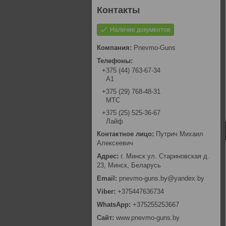
Наличие документов
Pnevmo-Guns
+375 (44) 763-67-34
А1
+375 (29) 768-48-31
МТС
+375 (25) 525-36-67
Лайф
Путрич Михаил
Алексеевич
г. Минск ул. Стариновская д.
23, Минск, Беларусь
pnevmo-guns.by@yandex.by
+375447636734
+375255253667
www.pnevmo-guns.by