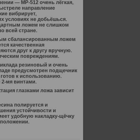
ении — МР-512 очень лёгкая,
выстреле направление
жие вибрирует,
их условиях не добьёшься.
ндартным ложем не слишком
о всей стране.
нным сбалансированным ложем
ется качественная
яются друг к другу вручную.
зическим повреждениям.
риклада резиновый и очень
кладе предусмотрен подщечник
 готов к использованию.
 2-мя винтами.
ктация глазками ложа зависит
сина полируется и
шения устойчивости и
меет удобную накладку-щёчку
 положении.