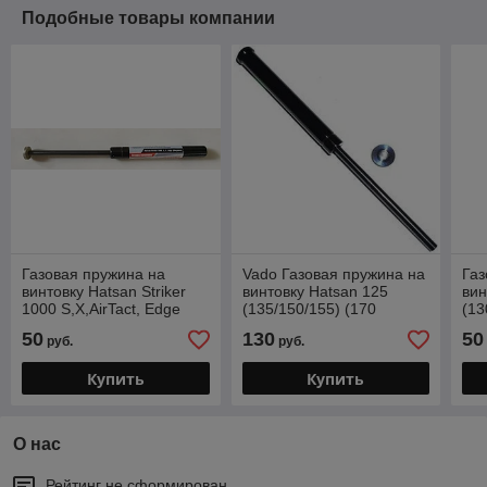
Подобные товары компании
Газовая пружина на
Vado Газовая пружина на
Газ
винтовку Hatsan Striker
винтовку Hatsan 125
вин
1000 S,X,AirTact, Edge
(135/150/155) (170
(13
170 атм - Магнум
атмосфер)
Ма
50
130
50
руб.
руб.
Купить
Купить
О нас
Рейтинг не сформирован