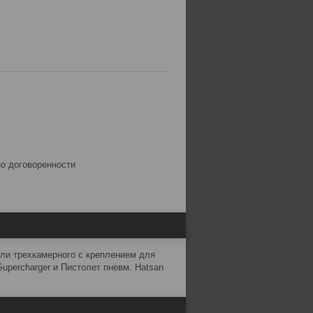
по договоренности
или трехкамерного с креплением для
upercharger и Пистолет пневм. Hatsan