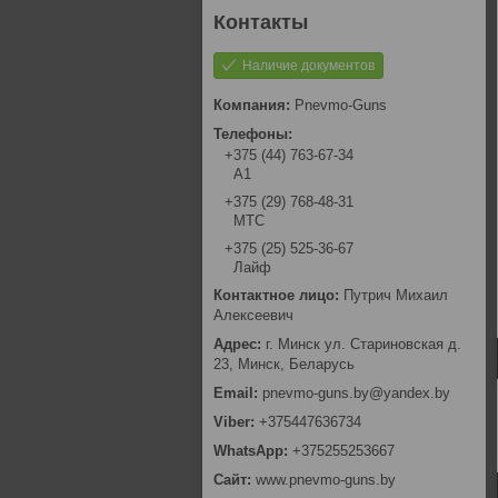
Наличие документов
Pnevmo-Guns
+375 (44) 763-67-34
А1
+375 (29) 768-48-31
МТС
+375 (25) 525-36-67
Лайф
Путрич Михаил
Алексеевич
г. Минск ул. Стариновская д.
23, Минск, Беларусь
pnevmo-guns.by@yandex.by
+375447636734
+375255253667
www.pnevmo-guns.by