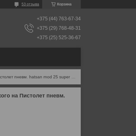
53 отзыва
Корзина
+375 (44) 763-67-34
+375 (29) 768-48-31
+375 (25) 525-36-67
Втулка для установки саундмодератора питерского на пистолет пневм. hatsan mod 25 super tactical, mod 25 superc
ого на Пистолет пневм.